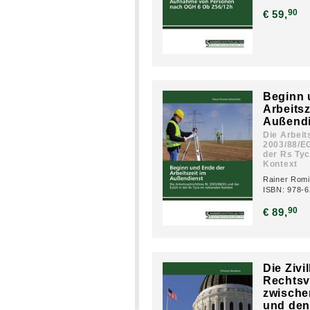
90
€ 59,
Beginn 
Arbeitsz
Außendi
Die Arbeits
2003/88/E
der Rs Tyc
Kontext
Rainer Romi
ISBN: 978-6
90
€ 89,
Die Zivi
Rechtsv
zwische
und de