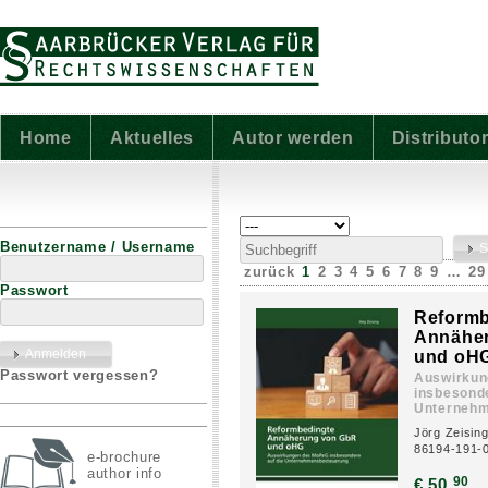
Home
Aktuelles
Autor werden
Distributo
Benutzername / Username
zurück
1
2
3
4
5
6
7
8
9
…
29
Passwort
Reformb
Annähe
und oH
Passwort vergessen?
Auswirkun
insbesonde
Unternehm
Jörg Zeising
86194-191-
e-brochure
author info
90
€ 50,