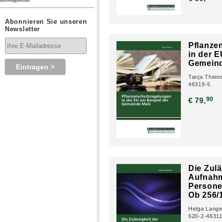
Abonnieren Sie unseren
Newsletter
Pflanze
in der E
Gemeind
Tanja Thein
46319-5
90
€ 79,
Die Zulä
Aufnah
Persone
Ob 256/
Helga Langw
620-2-46311