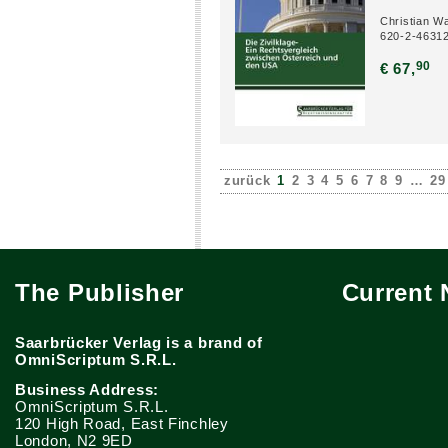
Christian W
620-2-4631
90
€ 67,
zurück
1
2
3
4
5
6
7
8
9
…
29
The Publisher
Current
Saarbrücker Verlag is a brand of
OmniScriptum S.R.L.
Business Address:
OmniScriptum S.R.L.
120 High Road, East Finchley
London, N2 9ED