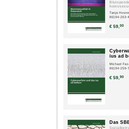
Blutspende
homosexue
Tanja Hosne
86194-263-
00
€ 59,
Cyberwa
ius ad b
Michael Fas
86194-259-
90
€ 59,
Das SB
Sozialbet