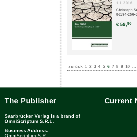
1.1.2016
Christoph Sc
86194-256-
90
€ 59,
zurück
1
2
3
4
5
6
7
8
9
10
…
The Publisher
Current
Saarbrücker Verlag is a brand of
OmniScriptum S.R.L.
Business Address:
OmniScriptum S.R.L.