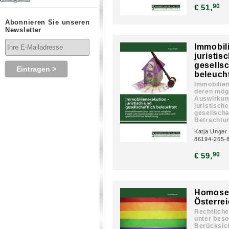
90
€ 51,
Abonnieren Sie unseren
Newsletter
Immobil
juristis
gesellsc
beleuch
Immobilie
deren mög
Auswirkun
juristisch
gesellscha
Betrachtu
Katja Unger
86194-265-
90
€ 59,
Homosex
Österre
Rechtliche
unter bes
Berücksic