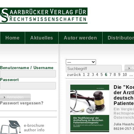
Home
Aktuelles
Autor werden
Distributo
Benutzername / Username
zurück
1
2
3
4
5
6
7
8
9
10
…
Passwort
Die "Kod
der Arzt
deutsch
Passwort vergessen?
Patient
Ein Vergle
Rechtspre
Österreic
Julia Hausha
e-brochure
86194-257-
author info